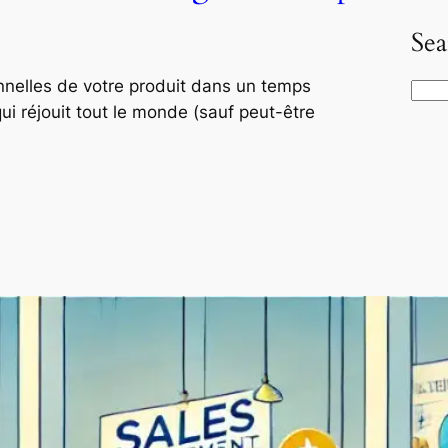
Sea
onnelles de votre produit dans un temps
S
qui réjouit tout le monde (sauf peut-être
e
a
r
c
h