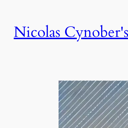
Skip
to
content
Nicolas Cynober's