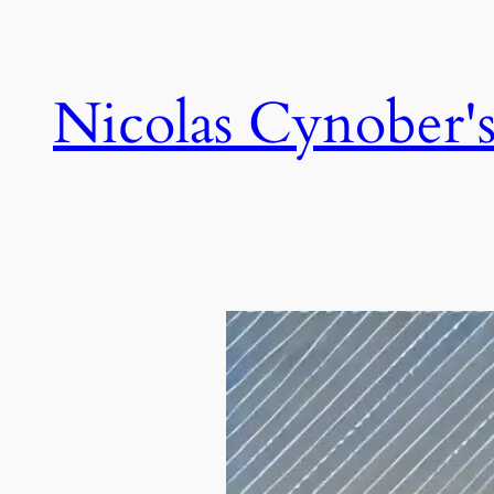
Skip
to
content
Nicolas Cynober's