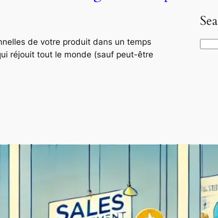
Sea
onnelles de votre produit dans un temps
S
qui réjouit tout le monde (sauf peut-être
e
a
r
c
h