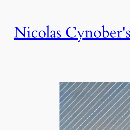
Skip
to
content
Nicolas Cynober's