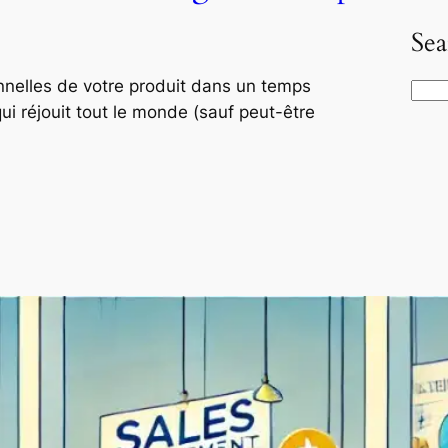
Sea
onnelles de votre produit dans un temps
S
qui réjouit tout le monde (sauf peut-être
e
a
r
c
h