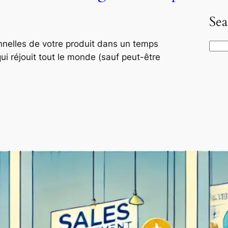
Sea
onnelles de votre produit dans un temps
S
qui réjouit tout le monde (sauf peut-être
e
a
r
c
h