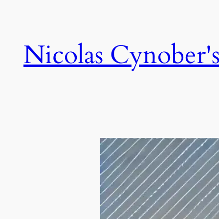
Skip
to
content
Nicolas Cynober's