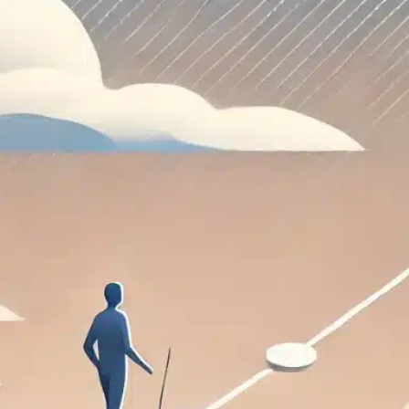
Cyno
ber
VP
Product –
WordPress
Ecosystem
@
Group.one
| Ex-
Product
Director @
Pearltrees.
16 years
of
experienc
e in
building
and
deploying