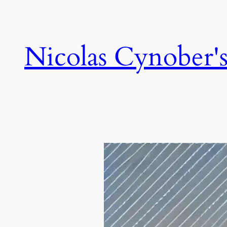
Skip
to
content
Nicolas Cynober's