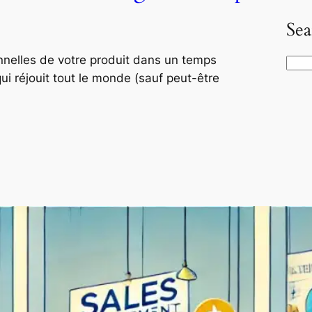
Sea
onnelles de votre produit dans un temps
S
qui réjouit tout le monde (sauf peut-être
e
a
r
c
h