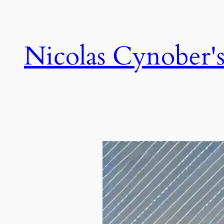
Skip
to
content
Nicolas Cynober's