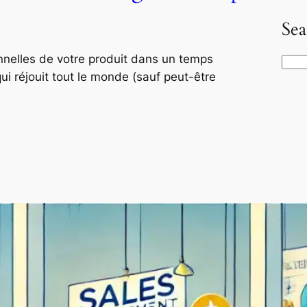
Sea
onnelles de votre produit dans un temps
S
qui réjouit tout le monde (sauf peut-être
e
a
r
c
h