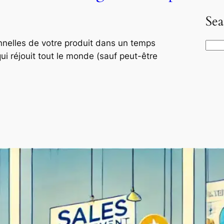
Sea
onnelles de votre produit dans un temps
S
qui réjouit tout le monde (sauf peut-être
e
a
r
c
h