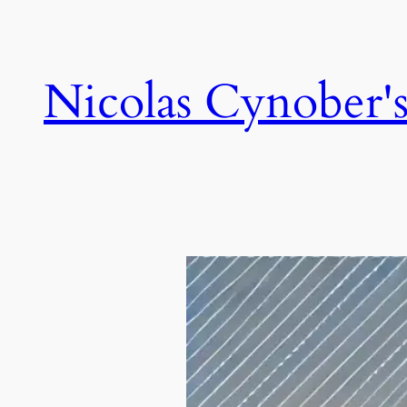
Skip
to
content
Nicolas Cynober's