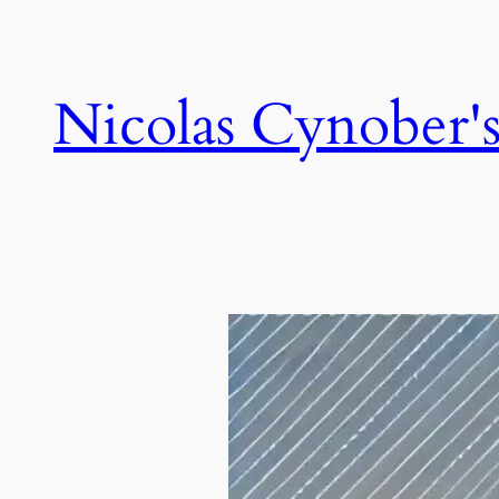
Skip
to
content
Nicolas Cynober's