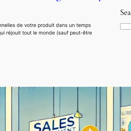
Sea
onnelles de votre produit dans un temps
S
qui réjouit tout le monde (sauf peut-être
e
a
r
c
h